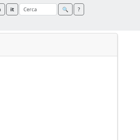
n
it
🔍︎
?