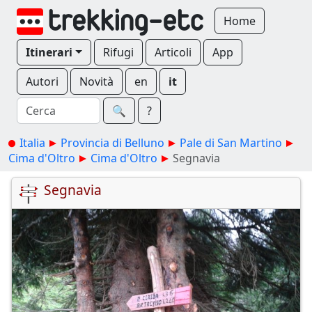
Home
Itinerari
Rifugi
Articoli
App
Autori
Novità
en
it
🔍︎
?
Italia
Provincia di Belluno
Pale di San Martino
Cima d'Oltro
Cima d'Oltro
Segnavia
Segnavia