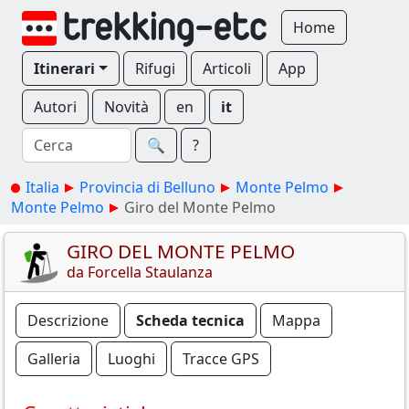
Home
Itinerari
Rifugi
Articoli
App
Autori
Novità
en
it
🔍︎
?
Italia
Provincia di Belluno
Monte Pelmo
Monte Pelmo
Giro del Monte Pelmo
GIRO DEL MONTE PELMO
da Forcella Staulanza
Descrizione
Scheda tecnica
Mappa
Galleria
Luoghi
Tracce GPS