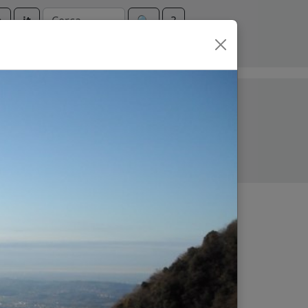
n
it
🔍︎
?