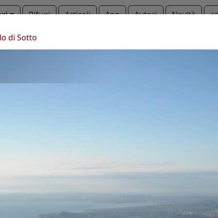
ari
Rifugi
Articoli
App
Autori
Novità
e
lo di Sotto
Monte Pizzoccolo
Monte Pizzoccolo
Copyright © 2010-2021 trekking-etc - Tutti i diritti riservati
Developed by
gb-ing
termini d'uso
-
esclusione di responsabilità
-
privacy e cookie
Pagine viste: 3705048