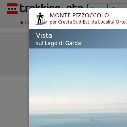
Home
Itiner
MONTE PIZZOCCOLO
per Cresta Sud-Est, da Località Ortel
Italia
Provincia di Brescia
Lago di Garda
Vista
sul Lago di Garda