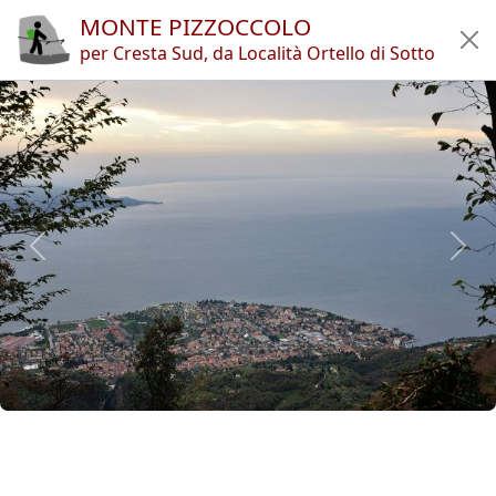
MONTE PIZZOCCOLO
Home
per Cresta Sud, da Località Ortello di Sotto
Itinerari
Rifugi
Articoli
App
Autori
Novità
en
it
🔍︎
?
Italia
Provincia di Brescia
Lago di Garda
Monte Pizzoccolo
Monte Pizzoccolo
Previous
Next
Copyright © 2010-2021 trekking-etc - Tutti i diritti riservati
Developed by
gb-ing
termini d'uso
-
esclusione di responsabilità
-
privacy e cookie
Pagine viste: 3707404