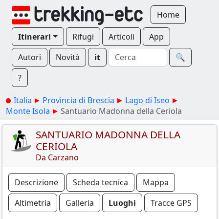
Home
Itinerari
Rifugi
Articoli
App
Autori
Novità
it
🔍︎
?
Italia
Provincia di Brescia
Lago di Iseo
Monte Isola
Santuario Madonna della Ceriola
SANTUARIO MADONNA DELLA
CERIOLA
Da Carzano
Descrizione
Scheda tecnica
Mappa
Altimetria
Galleria
Luoghi
Tracce GPS