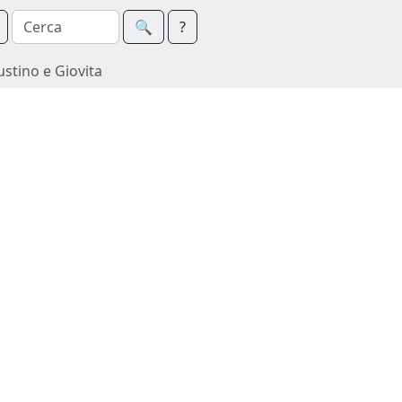
🔍︎
?
ustino e Giovita