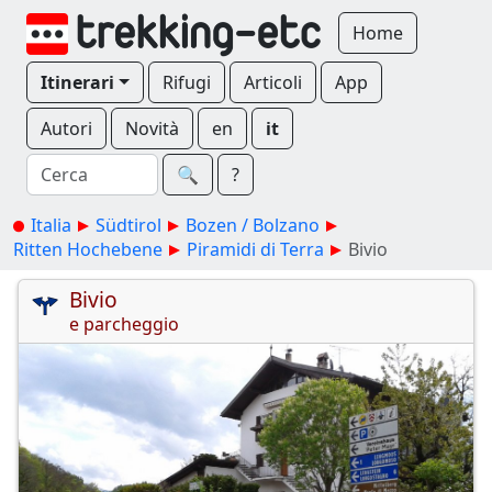
Home
Itinerari
Rifugi
Articoli
App
Autori
Novità
en
it
🔍︎
?
Italia
Südtirol
Bozen / Bolzano
Ritten Hochebene
Piramidi di Terra
Bivio
Bivio
e parcheggio