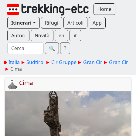
Home
Itinerari
Rifugi
Articoli
App
Autori
Novità
en
it
🔍︎
?
Italia
Südtirol
Cir Gruppe
Gran Cir
Gran Cir
Cima
Cima