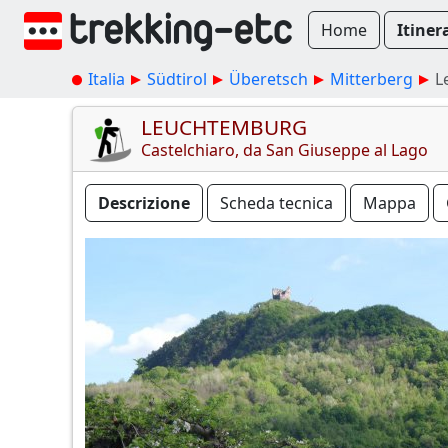
Home
Itiner
Italia
Südtirol
Überetsch
Mitterberg
L
LEUCHTEMBURG
Castelchiaro, da San Giuseppe al Lago
Descrizione
Scheda tecnica
Mappa