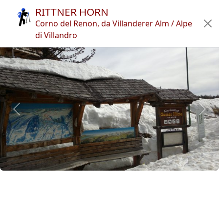
RITTNER HORN
Home
Corno del Renon, da Villanderer Alm / Alpe
di Villandro
Itinerari
Rifugi
Articoli
App
Autori
Novità
en
it
🔍︎
?
Italia
Südtirol
Sarntaler Alpen
Ostkamm
Rittner Horn
Previous
Next
Copyright © 2010-2021 trekking-etc - Tutti i diritti riservati
Developed by
gb-ing
termini d'uso
-
esclusione di responsabilità
-
privacy e cookie
Pagine viste: 3708022