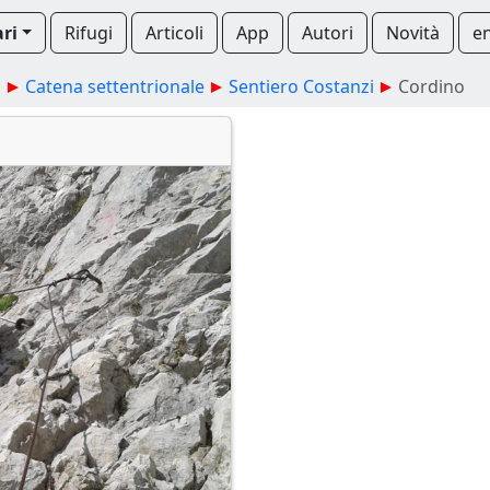
ari
Rifugi
Articoli
App
Autori
Novità
e
a
Catena settentrionale
Sentiero Costanzi
Cordino