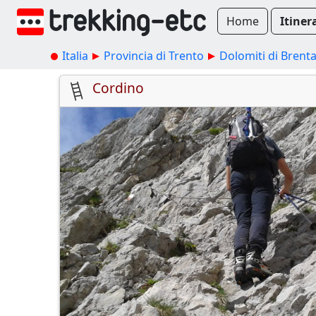
Home
Itiner
Italia
Provincia di Trento
Dolomiti di Brent
Cordino