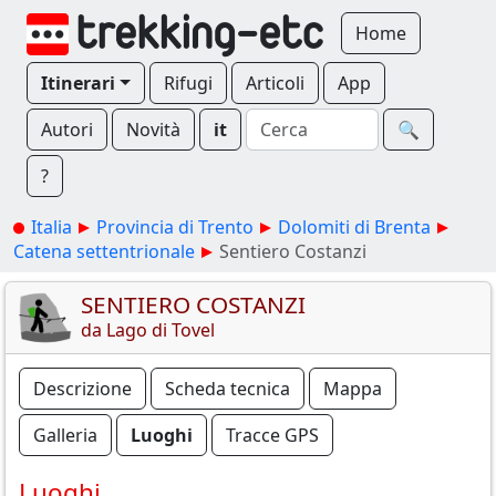
Home
Itinerari
Rifugi
Articoli
App
Autori
Novità
it
🔍︎
?
Italia
Provincia di Trento
Dolomiti di Brenta
Catena settentrionale
Sentiero Costanzi
SENTIERO COSTANZI
da Lago di Tovel
Descrizione
Scheda tecnica
Mappa
Galleria
Luoghi
Tracce GPS
Luoghi