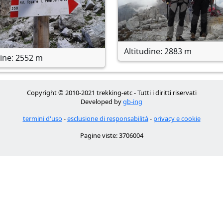
Altitudine: 2883 m
dine: 2552 m
Copyright © 2010-2021 trekking-etc - Tutti i diritti riservati
Developed by
gb-ing
termini d'uso
-
esclusione di responsabilità
-
privacy e cookie
Pagine viste: 3706004