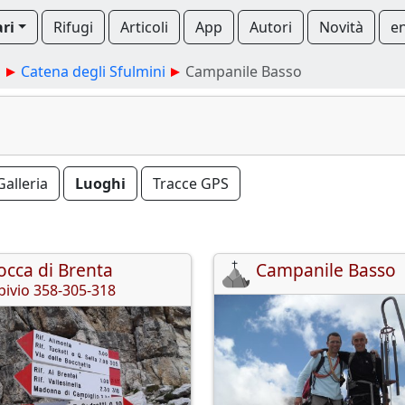
ari
Rifugi
Articoli
App
Autori
Novità
e
a
Catena degli Sfulmini
Campanile Basso
Galleria
Luoghi
Tracce GPS
occa di Brenta
Campanile Basso
bivio 358-305-318