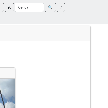
n
it
🔍︎
?