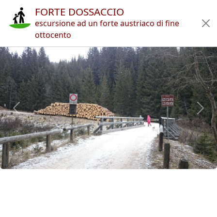
FORTE DOSSACCIO
Home
escursione ad un forte austriaco di fine
ottocento
Itinerari
Rifugi
Articoli
App
Autori
Novità
it
🔍︎
?
Italia
Provincia di Trento
Cima Bocche
Lago di Paneveggio
Forte Dossaccio
Previous
Next
Copyright © 2010-2021 trekking-etc - Tutti i diritti riservati
Developed by
gb-ing
termini d'uso
-
esclusione di responsabilità
-
privacy e cookie
Pagine viste: 3709243