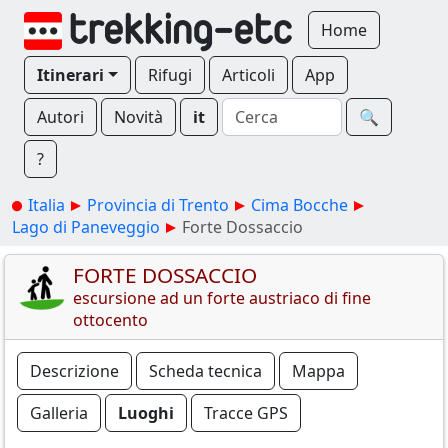
Home
Itinerari
Rifugi
Articoli
App
Autori
Novità
it
🔍︎
?
Italia
Provincia di Trento
Cima Bocche
Lago di Paneveggio
Forte Dossaccio
FORTE DOSSACCIO
escursione ad un forte austriaco di fine
ottocento
Descrizione
Scheda tecnica
Mappa
Galleria
Luoghi
Tracce GPS