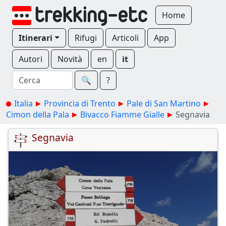
Home
Itinerari
Rifugi
Articoli
App
Autori
Novità
en
it
🔍︎
?
Italia
Provincia di Trento
Pale di San Martino
Cimon della Pala
Bivacco Fiamme Gialle
Segnavia
Segnavia