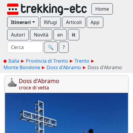
Home
Itinerari
Rifugi
Articoli
App
Autori
Novità
en
it
🔍︎
?
Italia
Provincia di Trento
Trento
Monte Bondone
Doss d'Abramo
Doss d'Abramo
Doss d'Abramo
croce di vetta