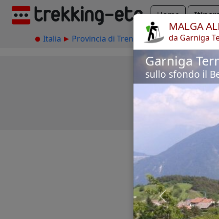
Home
Itiner
MALGA AL
da Garniga T
Italia
Provincia di Trento
Trento
Monte 
Garniga Te
sullo sfondo il B
Previous