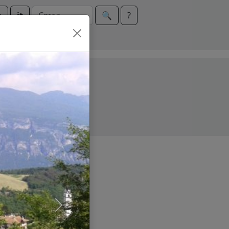
n
it
🔍︎
?
Next