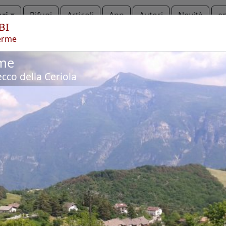
ari
Rifugi
Articoli
App
Autori
Novità
e
BI
erme
Bondone
Malga Albi
rme
Copyright © 2010-2021 trekking-etc - Tutti i diritti riservati
ecco della Ceriola
Developed by
gb-ing
termini d'uso
-
esclusione di responsabilità
-
privacy e cookie
Pagine viste: 3707439