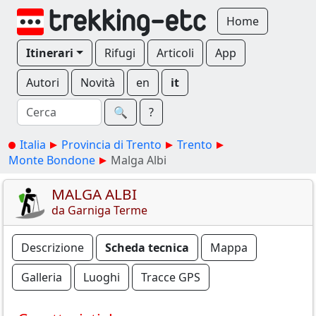
Home
Itinerari
Rifugi
Articoli
App
Autori
Novità
en
it
🔍︎
?
Italia
Provincia di Trento
Trento
Monte Bondone
Malga Albi
MALGA ALBI
da Garniga Terme
Descrizione
Scheda tecnica
Mappa
Galleria
Luoghi
Tracce GPS