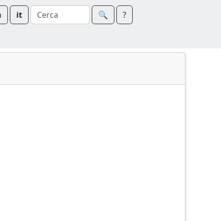
n
it
🔍︎
?