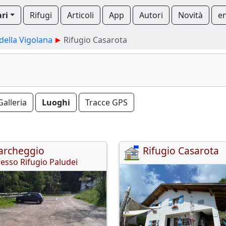
ari
Rifugi
Articoli
App
Autori
Novità
e
ella Vigolana
Rifugio Casarota
Galleria
Luoghi
Tracce GPS
archeggio
Rifugio Casarota
esso Rifugio Paludei