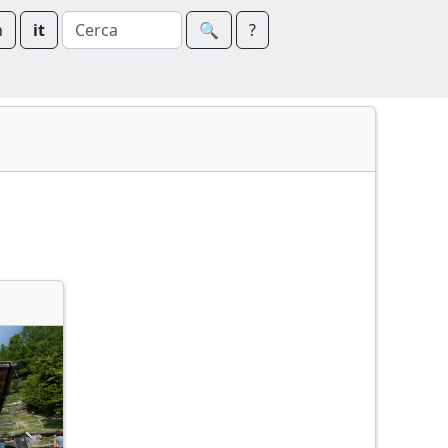
n
it
🔍︎
?