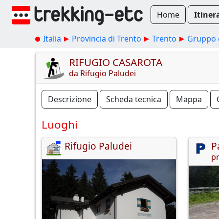
Home
Itiner
Italia
Provincia di Trento
Trento
Gruppo d
RIFUGIO CASAROTA
da Rifugio Paludei
Descrizione
Scheda tecnica
Mappa
Luoghi
Rifugio Paludei
P
pr