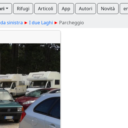
ari
Rifugi
Articoli
App
Autori
Novità
e
da sinistra
I due Laghi
Parcheggio