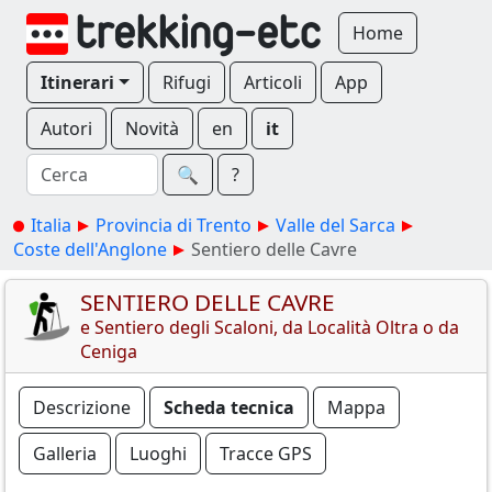
Home
Itinerari
Rifugi
Articoli
App
Autori
Novità
en
it
🔍︎
?
Italia
Provincia di Trento
Valle del Sarca
Coste dell'Anglone
Sentiero delle Cavre
SENTIERO DELLE CAVRE
e Sentiero degli Scaloni, da Località Oltra o da
Ceniga
Descrizione
Scheda tecnica
Mappa
Galleria
Luoghi
Tracce GPS