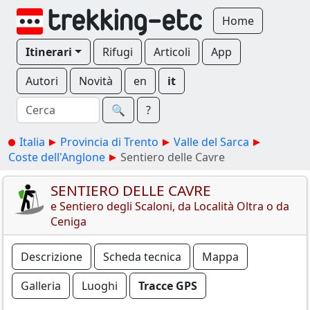
Home
Itinerari
Rifugi
Articoli
App
Autori
Novità
en
it
🔍︎
?
Italia
Provincia di Trento
Valle del Sarca
Coste dell'Anglone
Sentiero delle Cavre
SENTIERO DELLE CAVRE
e Sentiero degli Scaloni, da Località Oltra o da
Ceniga
Descrizione
Scheda tecnica
Mappa
Galleria
Luoghi
Tracce GPS