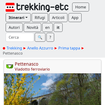
Home
Itinerari
Rifugi
Articoli
App
Autori
Novità
en
it
🔍︎
?
Trekking
Anello Azzurro
Prima tappa
Pettenasco
Pettenasco
Viadotto ferroviario