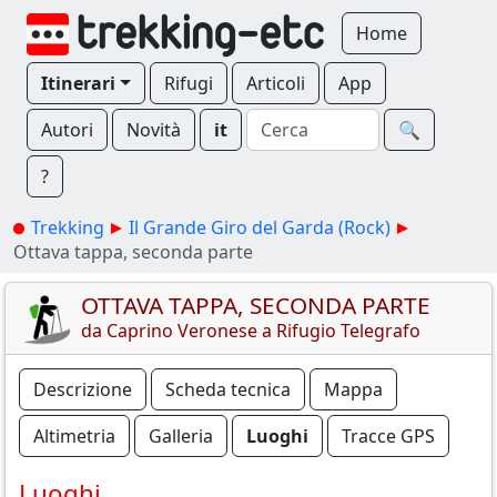
Home
Itinerari
Rifugi
Articoli
App
Autori
Novità
it
🔍︎
?
Trekking
Il Grande Giro del Garda (Rock)
Ottava tappa, seconda parte
OTTAVA TAPPA, SECONDA PARTE
da Caprino Veronese a Rifugio Telegrafo
Descrizione
Scheda tecnica
Mappa
Altimetria
Galleria
Luoghi
Tracce GPS
Luoghi