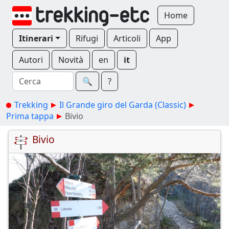
Home
Itinerari
Rifugi
Articoli
App
Autori
Novità
en
it
🔍︎
?
Trekking
Il Grande giro del Garda (Classic)
Prima tappa
Bivio
Bivio