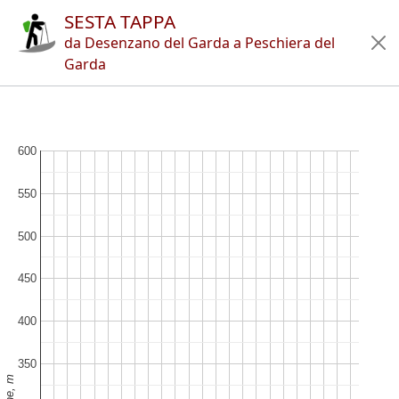
SESTA TAPPA
Home
da Desenzano del Garda a Peschiera del
Garda
Itinerari
Rifugi
Articoli
App
Autori
Novità
en
it
🔍︎
?
600
Trekking
Il Grande giro del Garda (Classic)
550
Sesta tappa
500
Copyright © 2010-2021 trekking-etc - Tutti i diritti riservati
Developed by
gb-ing
450
termini d'uso
-
esclusione di responsabilità
-
privacy e cookie
400
Pagine viste: 3706890
350