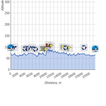
Altitudine, m
300
250
200
150
100
50
0
14000
16000
18000
20000
22000
0
2000
4000
6000
8000
10000
12000
Distanza, m