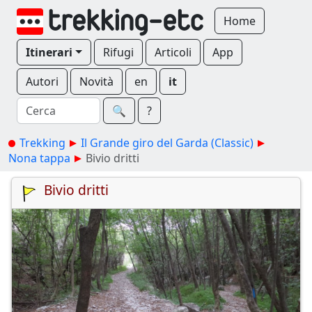
Home
Itinerari
Rifugi
Articoli
App
Autori
Novità
en
it
🔍︎
?
Trekking
Il Grande giro del Garda (Classic)
Nona tappa
Bivio dritti
Bivio dritti