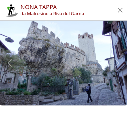
NONA TAPPA
Home
da Malcesine a Riva del Garda
Itinerari
Rifugi
Articoli
App
Autori
Novità
en
it
🔍︎
?
Trekking
Il Grande giro del Garda (Classic)
Nona tappa
Previous
Next
Copyright © 2010-2021 trekking-etc - Tutti i diritti riservati
Developed by
gb-ing
termini d'uso
-
esclusione di responsabilità
-
privacy e cookie
Pagine viste: 3704368