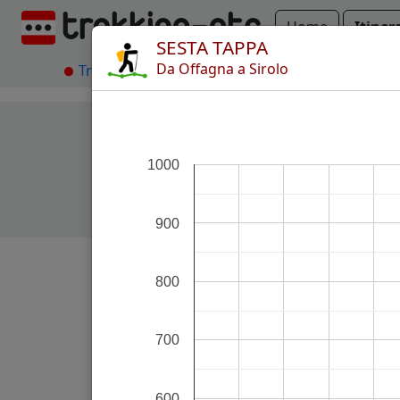
Home
Itiner
SESTA TAPPA
Da Offagna a Sirolo
Trekking
TraversaMarche
Sesta tappa
1000
900
800
700
600