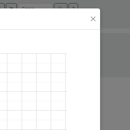
n
it
🔍︎
?