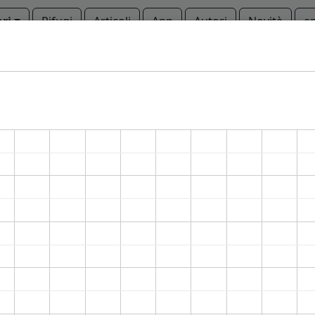
ari
Rifugi
Articoli
App
Autori
Novità
e
Copyright © 2010-2021 trekking-etc - Tutti i diritti riservati
Developed by
gb-ing
termini d'uso
-
esclusione di responsabilità
-
privacy e cookie
Pagine viste: 3712754