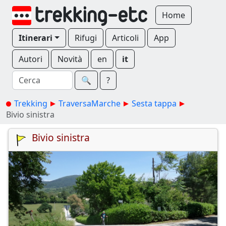
Home
Itinerari
Rifugi
Articoli
App
Autori
Novità
en
it
🔍︎
?
Trekking
TraversaMarche
Sesta tappa
Bivio sinistra
Bivio sinistra