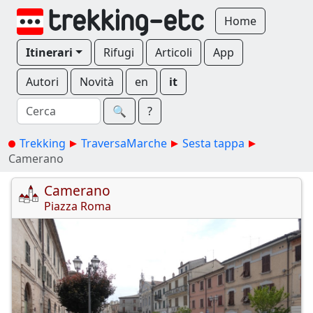
Home
Itinerari
Rifugi
Articoli
App
Autori
Novità
en
it
🔍︎
?
Trekking
TraversaMarche
Sesta tappa
Camerano
Camerano
Piazza Roma