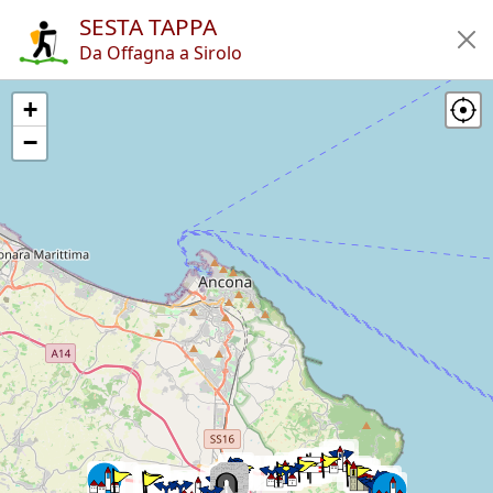
SESTA TAPPA
Home
Da Offagna a Sirolo
Itinerari
Rifugi
Articoli
App
+
Autori
Novità
en
it
−
🔍︎
?
Trekking
TraversaMarche
Sesta tappa
Copyright © 2010-2021 trekking-etc - Tutti i diritti riservati
Developed by
gb-ing
termini d'uso
-
esclusione di responsabilità
-
privacy e cookie
Pagine viste: 3712456