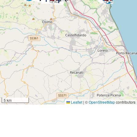
5 km
Leaflet
|
©
OpenStreetMap
contributors