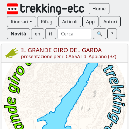
Home
Itinerari
Rifugi
Articoli
App
Autori
Novità
en
it
🔍︎
?
IL GRANDE GIRO DEL GARDA
presentazione per il CAI/SAT di Appiano (BZ)