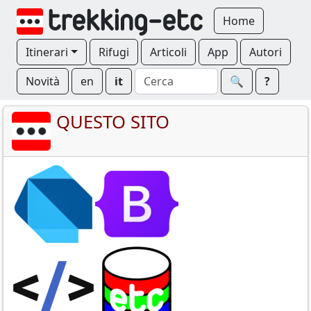
Home
Itinerari
Rifugi
Articoli
App
Autori
Novità
en
it
🔍︎
?
QUESTO SITO