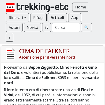
Home
Itinerari
Rifugi
Articoli
App
Autori
Novità
it
🔍︎
?
CIMA DE FALKNER
Ascensione per il versante nord
Riceviamo da
Beppe Ziggiotto
,
Mino Feriotti
e
Gino
dal Cero
, e volentieri pubblichiamo, la relazione della
loro salita a
Cima de Falkner
, 3053 m, per il
versante
nord
.
Il loro intento era di ripercorrere una via di
Finzi e
Vidal
, del 1952, di cui però le informazioni disponibili
erano estremamente scarne. I tre salitori hanno