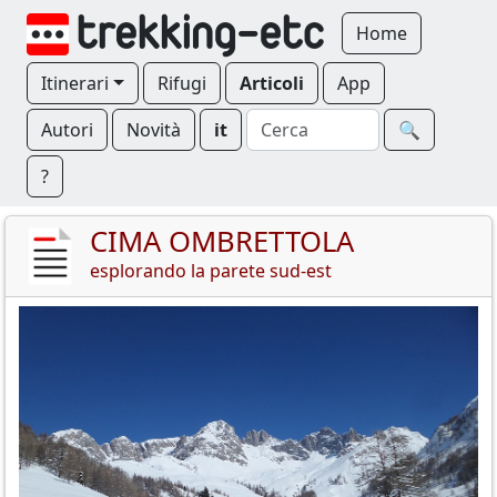
Home
Itinerari
Rifugi
Articoli
App
Autori
Novità
it
🔍︎
?
CIMA OMBRETTOLA
esplorando la parete sud-est