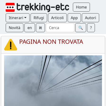
Home
Itinerari
Rifugi
Articoli
App
Autori
Novità
en
it
🔍︎
?
PAGINA NON TROVATA