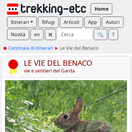
Home
Itinerari
Rifugi
Articoli
App
Autori
Novità
en
it
🔍︎
?
Centinaia di itinerari
Le Vie del Benaco
LE VIE DEL BENACO
vie e sentieri del Garda