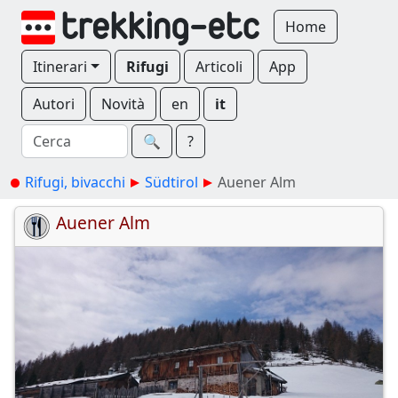
Home
Itinerari
Rifugi
Articoli
App
Autori
Novità
en
it
🔍︎
?
Rifugi, bivacchi
Südtirol
Auener Alm
Auener Alm