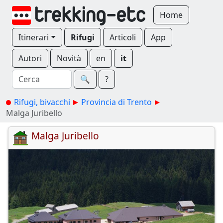
Home
Itinerari
Rifugi
Articoli
App
Autori
Novità
en
it
🔍︎
?
Rifugi, bivacchi
Provincia di Trento
Malga Juribello
Malga Juribello