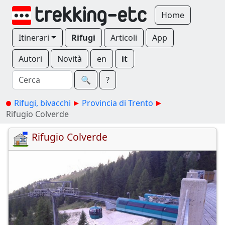
Home
Itinerari
Rifugi
Articoli
App
Autori
Novità
en
it
🔍︎
?
Rifugi, bivacchi
Provincia di Trento
Rifugio Colverde
Rifugio Colverde