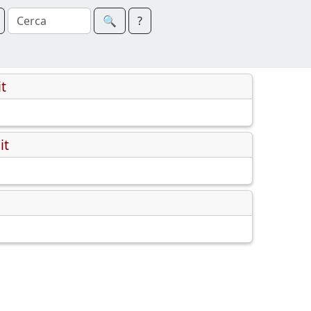
🔍︎
?
t
it