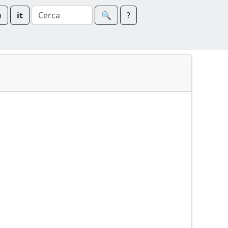
n
it
🔍︎
?