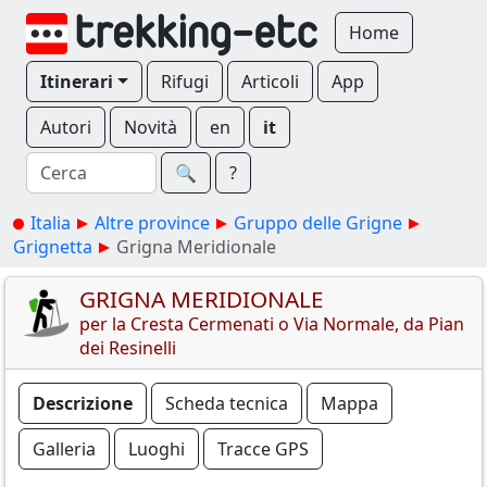
Home
Itinerari
Rifugi
Articoli
App
Autori
Novità
en
it
🔍︎
?
Italia
Altre province
Gruppo delle Grigne
Grignetta
Grigna Meridionale
GRIGNA MERIDIONALE
per la Cresta Cermenati o Via Normale, da Pian
dei Resinelli
Descrizione
Scheda tecnica
Mappa
Galleria
Luoghi
Tracce GPS