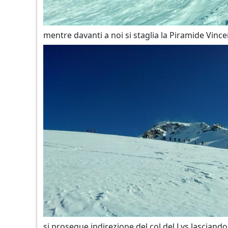
mentre davanti a noi si staglia la Piramide Vince
si prosegue indirezione del col del Lys lasciand