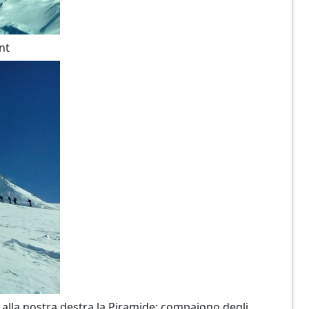
nt
o alla nostra destra la Piramide; compaiono degli