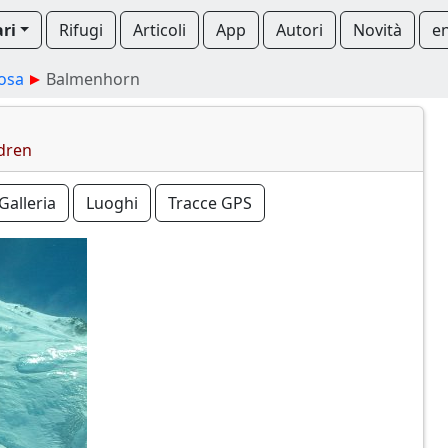
ari
Rifugi
Articoli
App
Autori
Novità
e
osa
Balmenhorn
dren
Galleria
Luoghi
Tracce GPS