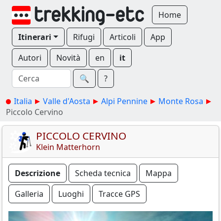
Home
Itinerari
Rifugi
Articoli
App
Autori
Novità
en
it
🔍︎
?
Italia
Valle d'Aosta
Alpi Pennine
Monte Rosa
Piccolo Cervino
PICCOLO CERVINO
Klein Matterhorn
Descrizione
Scheda tecnica
Mappa
Galleria
Luoghi
Tracce GPS