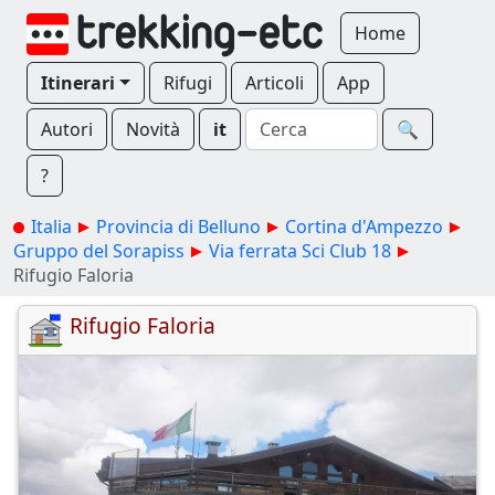
Home
Itinerari
Rifugi
Articoli
App
Autori
Novità
it
🔍︎
?
Italia
Provincia di Belluno
Cortina d'Ampezzo
Gruppo del Sorapiss
Via ferrata Sci Club 18
Rifugio Faloria
Rifugio Faloria